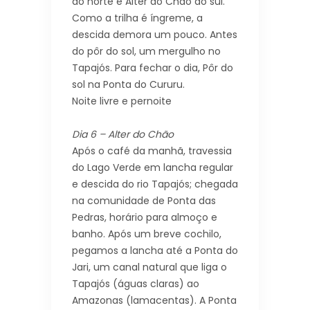
ao norte e Alter do Chão ao sul.
Como a trilha é íngreme, a
descida demora um pouco. Antes
do pôr do sol, um mergulho no
Tapajós. Para fechar o dia, Pôr do
sol na Ponta do Cururu.
Noite livre e pernoite
Dia 6 – Alter do Chão
Após o café da manhã, travessia
do Lago Verde em lancha regular
e descida do rio Tapajós; chegada
na comunidade de Ponta das
Pedras, horário para almoço e
banho. Após um breve cochilo,
pegamos a lancha até a Ponta do
Jari, um canal natural que liga o
Tapajós (águas claras) ao
Amazonas (lamacentas). A Ponta