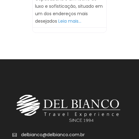
luxo e sofisticação, situado em
um dos endereços mais
desejados
Leia mais...
delbianco@delbianco.com.br