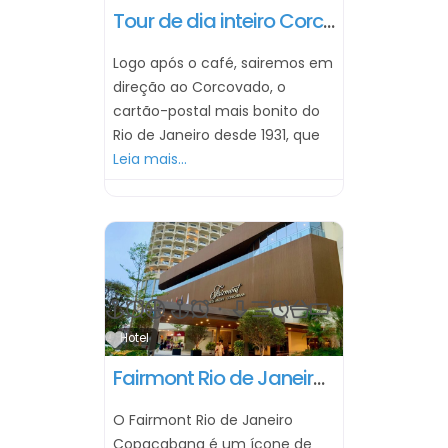
Tour de dia inteiro Corcovado & Pão de Açucar (sem almoço)
Logo após o café, sairemos em
direção ao Corcovado, o
cartão-postal mais bonito do
Rio de Janeiro desde 1931, que
Leia mais...
Marcar como Favorito
Hotel
Fairmont Rio de Janeiro Copacabana
O Fairmont Rio de Janeiro
Copacabana é um ícone de