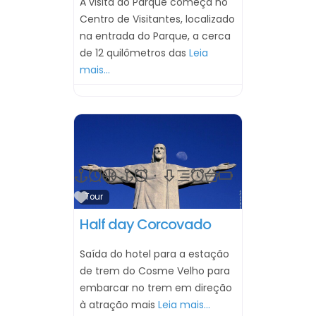
A visita ao Parque começa no
Centro de Visitantes, localizado
na entrada do Parque, a cerca
de 12 quilômetros das
Leia
mais…
Marcar como Favorito
Tour
Half day Corcovado
Saída do hotel para a estação
de trem do Cosme Velho para
embarcar no trem em direção
à atração mais
Leia mais...