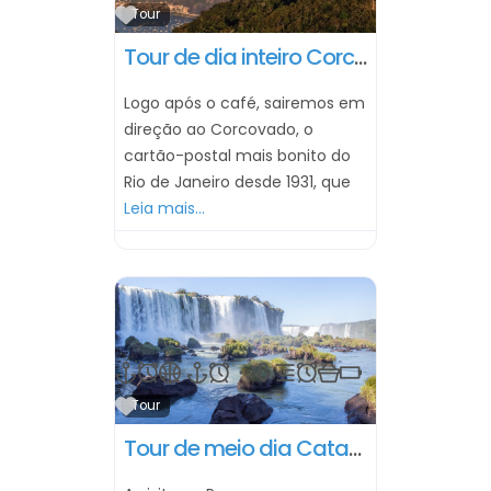
Marcar como Favorito
Tour
Tour de dia inteiro Corcovado & Pão de Açucar (sem almoço)
Logo após o café, sairemos em
direção ao Corcovado, o
cartão-postal mais bonito do
Rio de Janeiro desde 1931, que
Leia mais…
Marcar como Favorito
Tour
Tour de meio dia Cataratas lado brasileiro // 4 horas