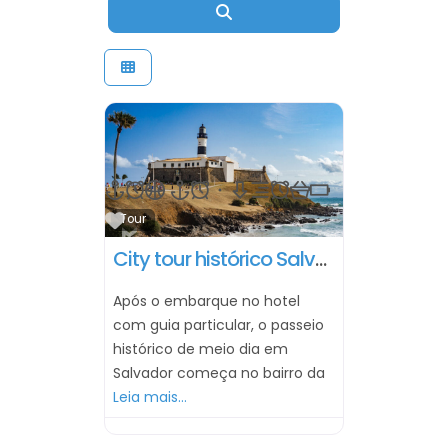
Pesquisar
Marcar como Favorito
Tour
City tour histórico Salvador – Meio Dia
Após o embarque no hotel
com guia particular, o passeio
histórico de meio dia em
Salvador começa no bairro da
Leia mais…