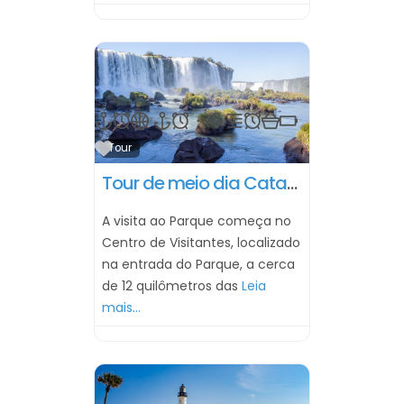
Marcar como Favorito
Tour
Tour de meio dia Cataratas lado brasileiro // 4 horas
A visita ao Parque começa no
Centro de Visitantes, localizado
na entrada do Parque, a cerca
de 12 quilômetros das
Leia
mais...