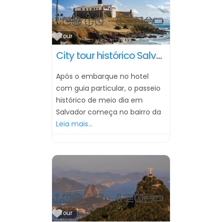
Marcar como Favorito
Tour
City tour histórico Salvador – Meio Dia
Após o embarque no hotel
com guia particular, o passeio
histórico de meio dia em
Salvador começa no bairro da
Leia mais...
Marcar como Favorito
Tour