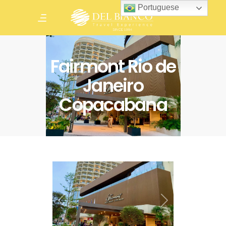
Portuguese
Fairmont Rio de
Janeiro
Copacabana
Anterior
Próximo