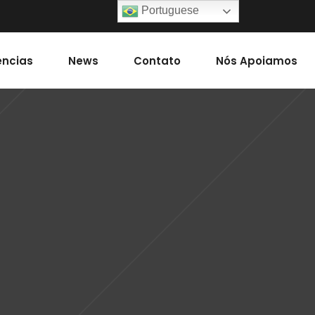
Portuguese
ências
News
Contato
Nós Apoiamos