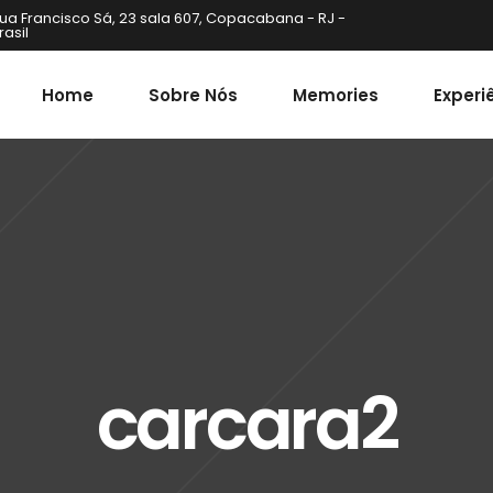
ua Francisco Sá, 23 sala 607, Copacabana - RJ -
rasil
Home
Sobre Nós
Memories
Experi
carcara2